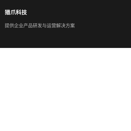
猎爪科技
提供企业产品研发与运营解决方案
快速链接
服务大厅
联系我们
用户协议
隐私策略
操作指引
联系方式